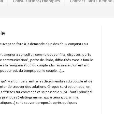
on
Consultations/thérapies
Contact-Tarifs-Rembo
le
euvent se faire à la demande d'un des deux conjoints ou
nt amener à consulter, comme des conflits, disputes, perte
e communication", perte de libido, difficultés avec la famille
te à la réorganisation du couple à la naissance d'un enfant
ps pour soi, du temps pour le couple,...),...
qu'il y ait un tiers entre les deux membres du couple et de
enter de trouver des solutions. Chaque suivi est unique, en
es strictes sur comment va se passer le suivi. L'outil principal
tils pratiques (relatiogramme, appartenançogramme,
utiques...) sont souvent proposés après quelques