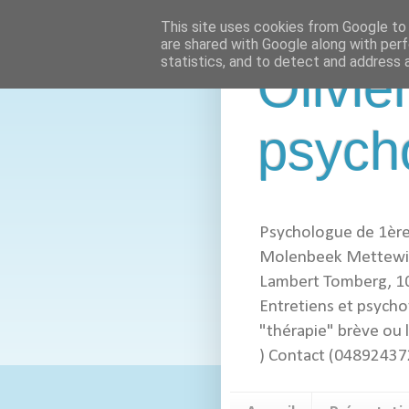
This site uses cookies from Google to d
are shared with Google along with perf
statistics, and to detect and address 
Olivie
psych
Psychologue de 1ère
Molenbeek Mettewie
Lambert Tomberg, 105
Entretiens et psychot
"thérapie" brève ou
) Contact (04892437