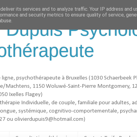
eliver its services and to analyze traffic. Your IP address and 
ormance and security metrics to ensure quality of service, gen
abuse.
r Dupuis Psychol
othérapeute
 ligne, psychothérapeute à Bruxelles (1030 Schaerbeek P
/Machtens, 1150 Woluwé-Saint-Pierre Montgomery, 12
0 Ixelles Flagey)
hérapie Individuelle, de couple, familiale pour adultes, a
 longue, systémique, cognitivo-comportementale, psychan
27 ou olivierdupuis9@hotmail.com)