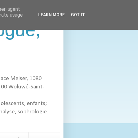
user-agent
erate usage
LEARN MORE
GOT IT
ogue,
lace Meiser, 1080
00 Woluwé-Saint-
dolescents, enfants;
alyse, sophrologie.